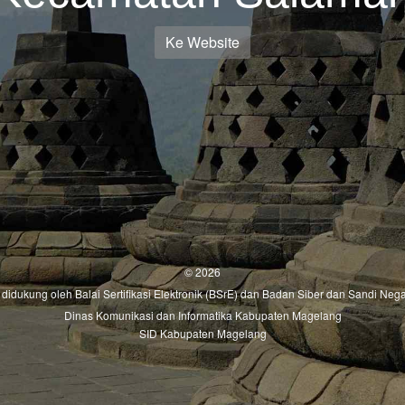
Ke Website
© 2026
ni didukung oleh
Balai Sertifikasi Elektronik (BSrE)
dan
Badan Siber dan Sandi Nega
Dinas Komunikasi dan Informatika Kabupaten Magelang
SID Kabupaten Magelang