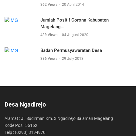
362 Views
-
20 April 2014
Jumlah Positif Corona Kabupaten
Magelang...
439 Views
-
04 August 2020
Badan Permusyawaratan Desa
396 Views
-
29 July 2013
Desa Ngadirejo
Alamat : Jl. Sudirman Km. 3 Ngadirejo Salaman Magelang
Kode Pos : 56162
Telp : (0293) 3194970