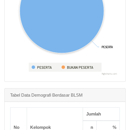
PESERTA
PESERTA
PESERTA
BUKAN PESERTA
Highcharts.com
Tabel Data Demografi Berdasar BLSM
Jumlah
No
Kelompok
n
%