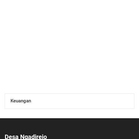
Meningkat Tajam
04 Agustus 2020 08:28:00
PENYALURAN BLT DANA DESA
20 Maret 2020 13:29:57
PELAYANAN ADMINISTRASI KEPENDUDUKAN
Keuangan
Desa Ngadirejo