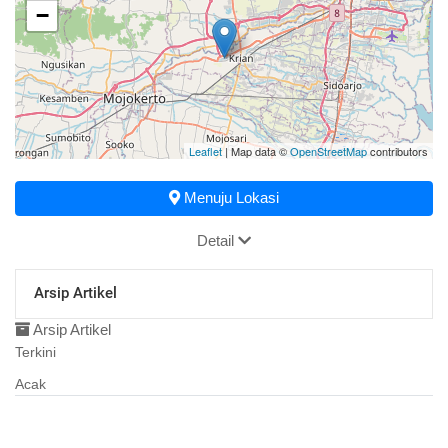
−
Leaflet
| Map data ©
OpenStreetMap
contributors
Menuju Lokasi
Detail
Arsip Artikel
Arsip Artikel
Terkini
Acak
24 Oktober 2023 09:35:55
PELAKSANAAN POSBINDU