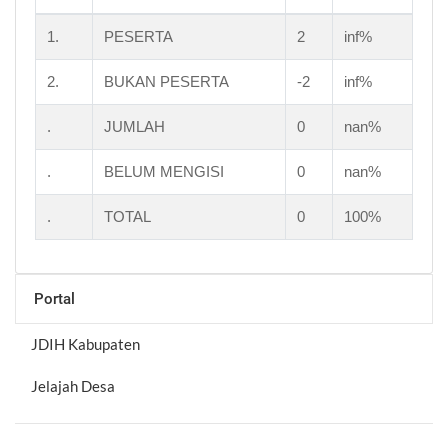
1.
PESERTA
2
inf%
2.
BUKAN PESERTA
-2
inf%
.
JUMLAH
0
nan%
.
BELUM MENGISI
0
nan%
.
TOTAL
0
100%
Portal
JDIH Kabupaten
Jelajah Desa