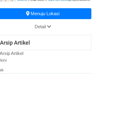
Menuju Lokasi
Detail
Arsip Artikel
Arsip Artikel
kini
ak
24 Oktober 2023 09:35:55
PELAKSANAAN POSBINDU
03 Agustus 2022 10:50:08
PELAKSANAAN POSYANDU