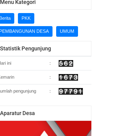
Menu Kategori
Berita
PKK
PEMBANGUNAN DESA
UMUM
Statistik Pengunjung
ari ini
:
Kemarin
:
umlah pengunjung
:
Aparatur Desa