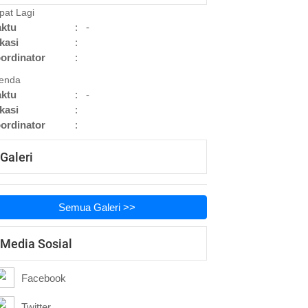
pat Lagi
ktu
:
-
kasi
:
ordinator
:
enda
ktu
:
-
kasi
:
ordinator
:
Galeri
Semua Galeri >>
Media Sosial
Facebook
Twitter