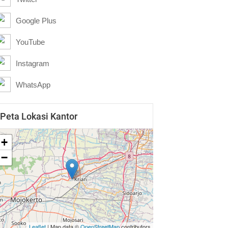
Google Plus
YouTube
Instagram
WhatsApp
Peta Lokasi Kantor
+
−
Leaflet
| Map data ©
OpenStreetMap
contributors