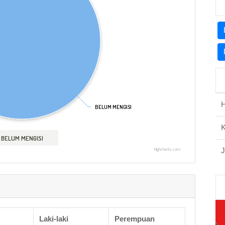
H
BELUM MENGISI
BELUM MENGISI
BELUM MENGISI
J
Highcharts.com
Laki-laki
Perempuan