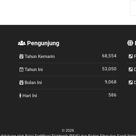
Pengunjung
68,554
Tahun Kemarin
P
53,050
Tahun Ini
D
9,068
Bulan Ini
D
586
Hari Ini
© 2026
ni didukung oleh
Balai Sertifikasi Elektronik (BSrE)
dan
Badan Siber dan Sandi Nega