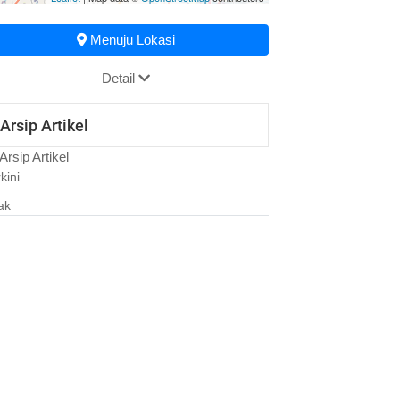
Menuju Lokasi
Detail
Arsip Artikel
Arsip Artikel
kini
ak
24 Oktober 2023 09:35:55
PELAKSANAAN POSBINDU
03 Agustus 2022 10:50:08
PELAKSANAAN POSYANDU