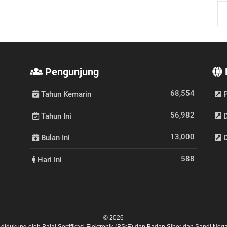
Pengunjung
68,554
Tahun Kemarin
P
56,982
Tahun Ini
D
13,000
Bulan Ini
D
588
Hari Ini
© 2026
ni didukung oleh
Balai Sertifikasi Elektronik (BSrE)
dan
Badan Siber dan Sandi Nega