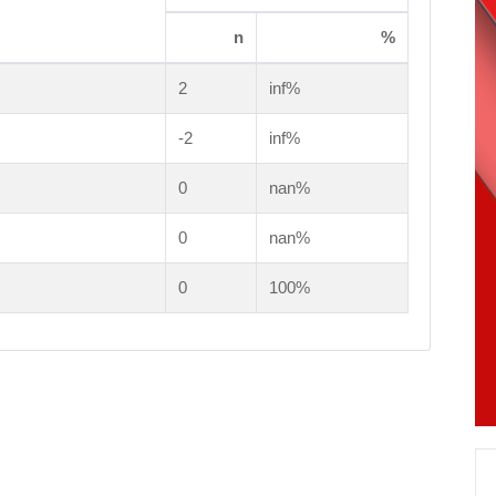
n
%
2
inf%
-2
inf%
0
nan%
0
nan%
0
100%