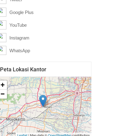
Google Plus
YouTube
Instagram
WhatsApp
Peta Lokasi Kantor
+
−
Leaflet
| Map data ©
OpenStreetMap
contributors