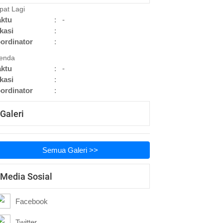
pat Lagi
ktu
:
-
kasi
:
ordinator
:
enda
ktu
:
-
kasi
:
ordinator
:
Galeri
Semua Galeri >>
Media Sosial
Facebook
Twitter