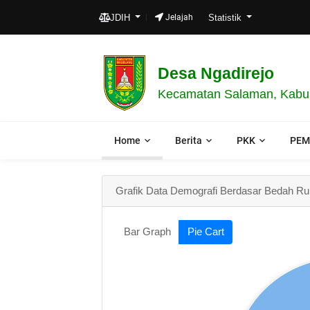
JDIH
Jelajah
Statistik
Desa Ngadirejo
Kecamatan Salaman, Kabup
Home
Berita
PKK
PEM
Grafik Data Demografi Berdasar Bedah R
Bar Graph
Pie Cart