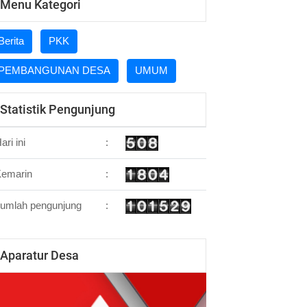
Menu Kategori
Berita
PKK
PEMBANGUNAN DESA
UMUM
Statistik Pengunjung
ari ini
:
Kemarin
:
umlah pengunjung
:
Aparatur Desa