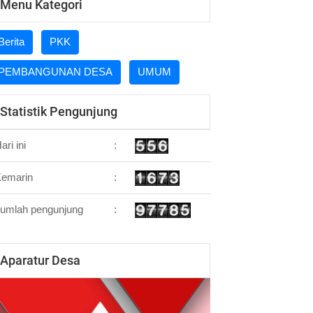
Menu Kategori
Berita
PKK
PEMBANGUNAN DESA
UMUM
Statistik Pengunjung
ari ini
:
Kemarin
:
umlah pengunjung
:
Aparatur Desa