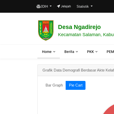
JDIH
Jelajah
Statistik
Desa Ngadirejo
Kecamatan Salaman, Kabup
Home
Berita
PKK
PEM
Grafik Data Demografi Berdasar Akte Kela
Bar Graph
Pie Cart