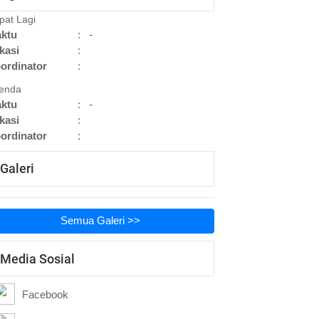
pat Lagi
ktu
:
-
kasi
:
ordinator
:
enda
ktu
:
-
kasi
:
ordinator
:
Galeri
Semua Galeri >>
Media Sosial
Facebook