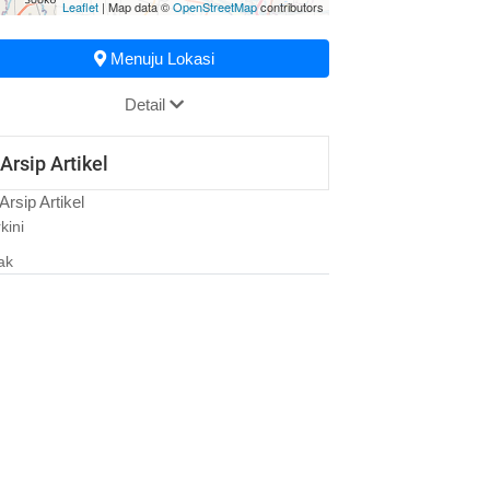
Leaflet
| Map data ©
OpenStreetMap
contributors
Menuju Lokasi
Detail
Arsip Artikel
Arsip Artikel
kini
ak
24 Oktober 2023 09:35:55
PELAKSANAAN POSBINDU
03 Agustus 2022 10:50:08
PELAKSANAAN POSYANDU