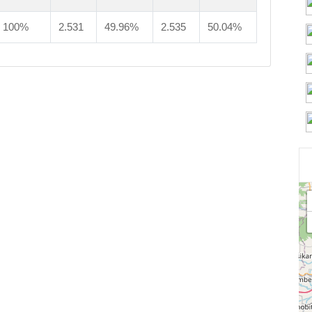
100%
2.531
49.96%
2.535
50.04%