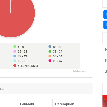
5 - 9
10 - 14
H
25 - 29
30 - 34
45 - 49
50 - 54
65 - 69
70 - 74
BELUM MENGISI
J
Highcharts.com
iran
Laki-laki
Perempuan