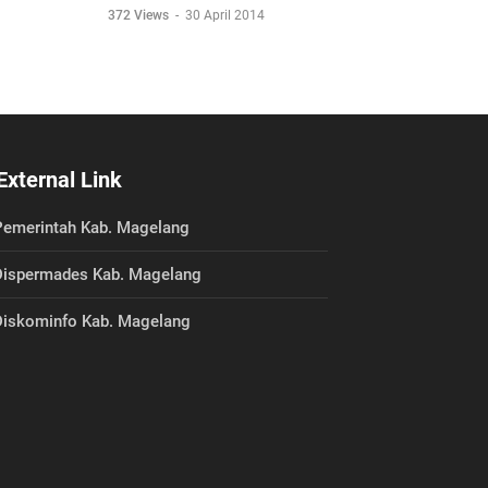
372 Views
-
30 April 2014
External Link
emerintah Kab. Magelang
ispermades Kab. Magelang
iskominfo Kab. Magelang