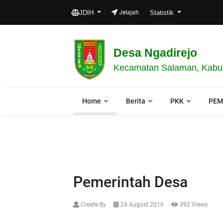
JDIH
Jelajah
Statistik
Desa Ngadirejo
Kecamatan Salaman, Kabup
Home
Berita
PKK
PEM
Pemerintah Desa
Create By
24 August 2016
392 Views