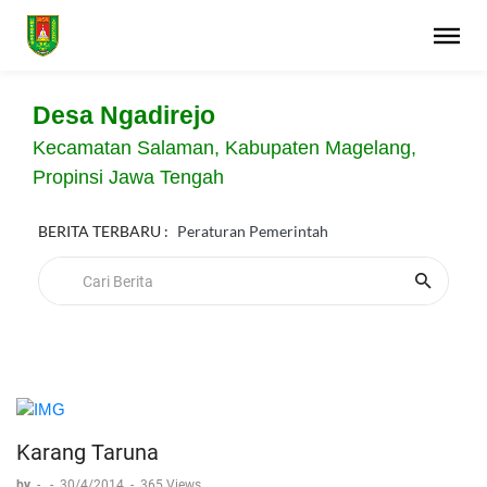
Desa Ngadirejo
Kecamatan Salaman, Kabupaten Magelang,
Propinsi Jawa Tengah
BERITA TERBARU :
Peraturan Pemerintah
Karang Taruna
by
-
-
30/4/2014
-
365 Views