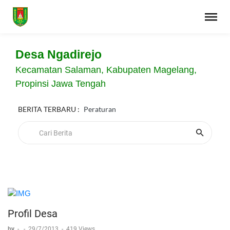
Desa Ngadirejo
Kecamatan Salaman, Kabupaten Magelang,
Propinsi Jawa Tengah
BERITA TERBARU :
Peraturan
Profil Desa
by
-
-
29/7/2013
-
419 Views