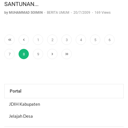
SANTUNAN...
by MUHAMMAD SOIMIN
-
BERITA UMUM
-
20/7/2009
-
169 Views
1
2
3
4
5
6
7
8
9
Portal
JDIH Kabupaten
Jelajah Desa